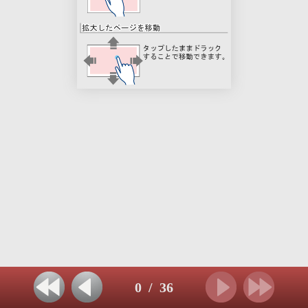
0
/
36