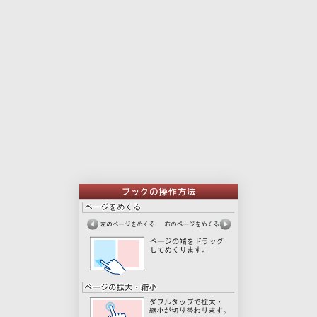
本
印
文
刷
用
ペ
ー
ジ