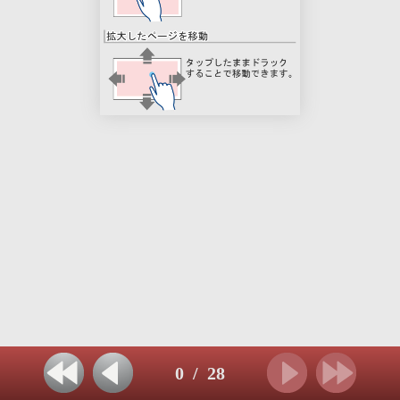
0
/
28