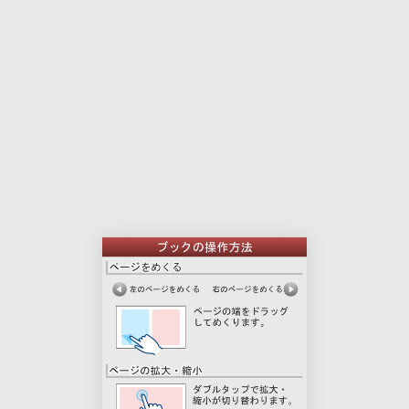
本
印
文
刷
用
ペ
ー
ジ