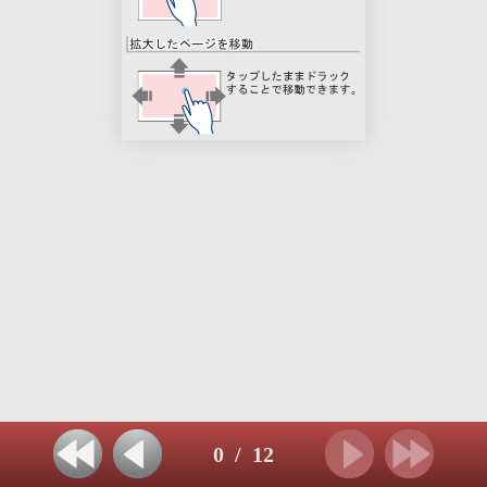
0
/
12