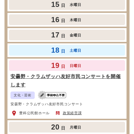
15
水曜日
日
16
木曜日
日
17
金曜日
日
18
土曜日
日
19
日曜日
日
安曇野・クラムザッハ友好市民コンサートを開催
します
文化・芸術
安曇野・クラムザッハ友好市民コンサート
豊科公民館ホール
政策経営課
20
月曜日
日