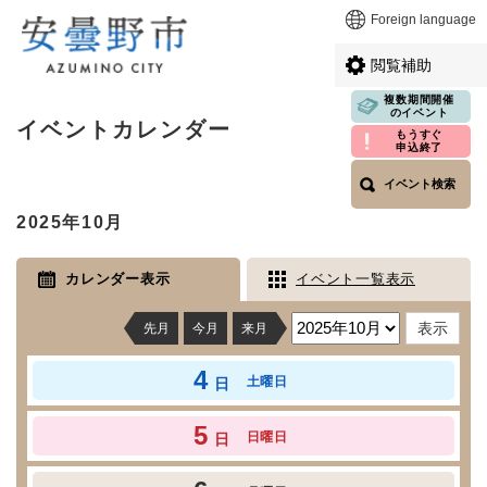
ペ
メニューを飛ばして本文へ
Foreign language
ー
ジ
閲覧補助
の
先
複数期間開催
本
のイベント
頭
イベントカレンダー
文
もうすぐ
で
申込終了
す
イベント検索
。
2025年10月
カレンダー表示
イベント一覧表示
先月
今月
来月
4
土曜日
日
5
日曜日
日