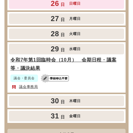
26
日曜日
日
27
月曜日
日
28
火曜日
日
29
水曜日
日
令和7年第1回臨時会（10月） 会期日程・議案
等・議決結果
議会・委員会
議会事務局
30
木曜日
日
31
金曜日
日