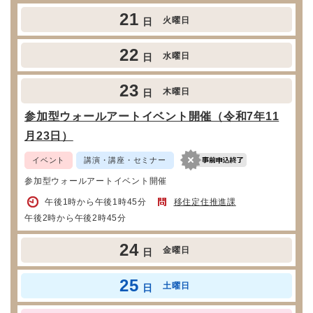
21
火曜日
日
22
水曜日
日
23
木曜日
日
参加型ウォールアートイベント開催（令和7年11
月23日）
イベント
講演・講座・セミナー
参加型ウォールアートイベント開催
午後1時から午後1時45分
移住定住推進課
午後2時から午後2時45分
24
金曜日
日
25
土曜日
日