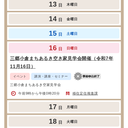
13
木曜日
日
14
金曜日
日
15
土曜日
日
16
日曜日
日
三郷小倉まちあるき空き家見学会開催（令和7年
11月16日）
イベント
講演・講座・セミナー
三郷小倉まちあるき空家見学会
午前9時から午後0時20分
移住定住推進課
17
月曜日
日
18
火曜日
日