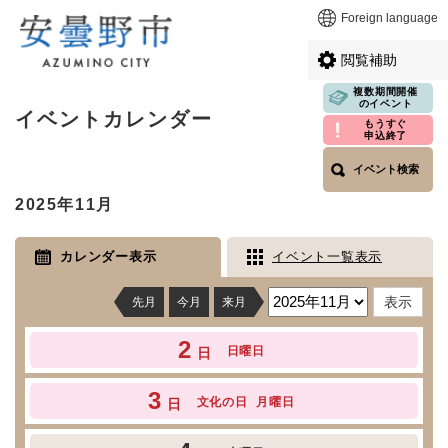
ペ
メニューを飛ばして本文へ
Foreign language
ー
ジ
閲覧補助
の
先
複数期間開催
本
のイベント
頭
イベントカレンダー
文
もうすぐ
で
申込終了
す
イベント検索
。
2025年11月
カレンダー表示
イベント一覧表示
先月
今月
来月
2
日曜日
日
3
文化の日
月曜日
日