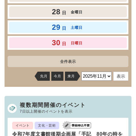
28
金曜日
日
29
土曜日
日
30
日曜日
日
全件表示
先月
今月
来月
複数期間開催のイベント
7日以上開催のイベントを表示
イベント
文化・芸術
令和7年度文書館後期企画展「手記 80年の時を