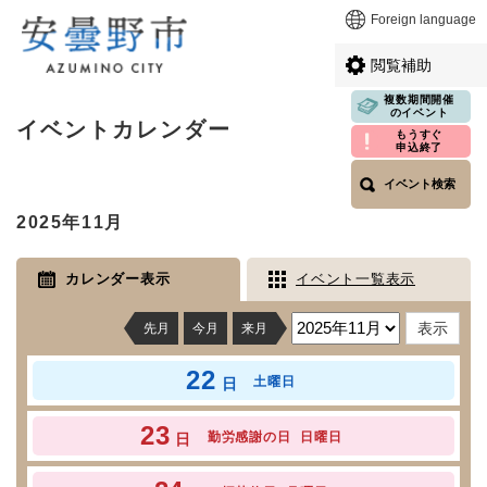
ペ
メニューを飛ばして本文へ
Foreign language
ー
ジ
閲覧補助
の
先
複数期間開催
本
のイベント
頭
イベントカレンダー
文
もうすぐ
で
申込終了
す
イベント検索
。
2025年11月
カレンダー表示
イベント一覧表示
先月
今月
来月
22
土曜日
日
23
勤労感謝の日
日曜日
日