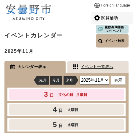
ペ
メニューを飛ばして本文へ
Foreign language
ー
ジ
閲覧補助
の
先
複数期間開催
本
のイベント
頭
イベントカレンダー
文
で
イベント検索
す
2025年11月
。
カレンダー表示
イベント一覧表示
先月
今月
来月
3
文化の日
月曜日
日
4
火曜日
日
5
水曜日
日