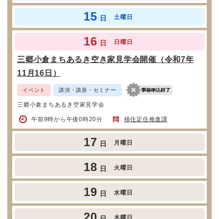
15
土曜日
日
16
日曜日
日
三郷小倉まちあるき空き家見学会開催（令和7年
11月16日）
イベント
講演・講座・セミナー
三郷小倉まちあるき空家見学会
午前9時から午後0時20分
移住定住推進課
17
月曜日
日
18
火曜日
日
19
水曜日
日
20
木曜日
日