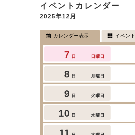
イベントカレンダー
文
2025年12月
カレンダー表示
イベン
7
日
日曜日
8
日
月曜日
9
日
火曜日
10
日
水曜日
11
日
木曜日