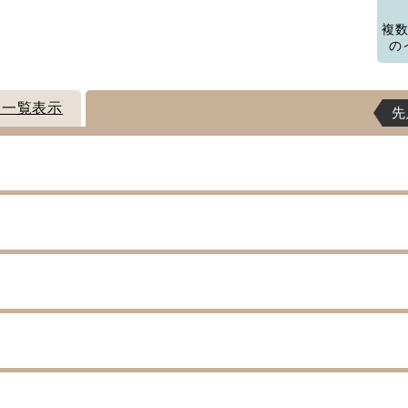
複
の
ト一覧表示
先