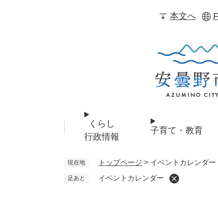
ペ
本文へ
F
ー
ジ
の
先
頭
で
す
。
くらし
子育て・教育
行政情報
トップページ
>
イベントカレンダー
現在地
イベントカレンダー
足あと
本