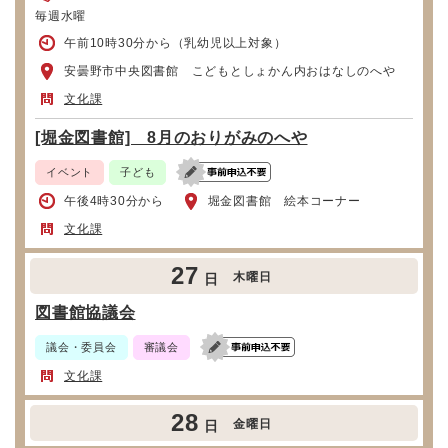
毎週水曜
午前10時30分から（乳幼児以上対象）
安曇野市中央図書館 こどもとしょかん内おはなしのへや
文化課
[堀金図書館] 8月のおりがみのへや
イベント
子ども
午後4時30分から
堀金図書館 絵本コーナー
文化課
27
木曜日
日
図書館協議会
議会・委員会
審議会
文化課
28
金曜日
日