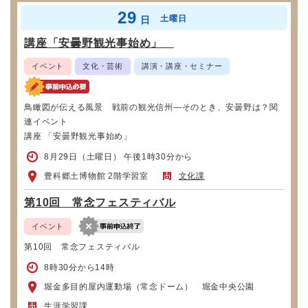
29
土曜日
日
講座「安曇野観光事始め」
イベント
文化・芸術
講演・講座・セミナー
鳥瞰図が伝える風景 戦前の観光信州―そのとき、安曇野は？関
連イベント
講座 「安曇野観光事始め」
8月29日（土曜日） 午後1時30分から
豊科郷土博物館 2階学習室
文化課
第10回 常念フェスティバル
イベント
第10回 常念フェスティバル
8時30分から14時
堀金多目的屋内運動場（常念ドーム） 堀金中央公園
生涯学習課