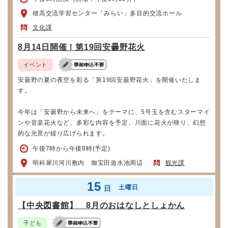
穂高交流学習センター「みらい」多目的交流ホール
文化課
8月14日開催！第19回安曇野花火
イベント
安曇野の夏の夜空を彩る「第19回安曇野花火」を開催いたしま
す。
今年は「安曇野から未来へ」をテーマに、5号玉を含むスターマイ
ンや音楽花火など、多彩な内容を予定。川面に花火が映り、幻想
的な光景が繰り広げられます。
午後7時から午後8時(予定)
明科犀川河川敷内 御宝田遊水池周辺
観光課
15
土曜日
日
【中央図書館】 8月のおはなしとしょかん
子ども