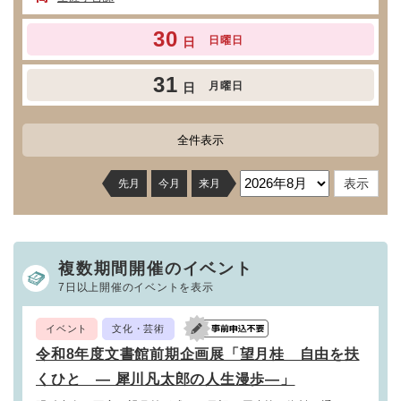
30
日曜日
日
31
月曜日
日
全件表示
先月
今月
来月
複数期間開催のイベント
7日以上開催のイベントを表示
イベント
文化・芸術
令和8年度文書館前期企画展「望月桂 自由を扶
くひと ― 犀川凡太郎の人生漫歩―」