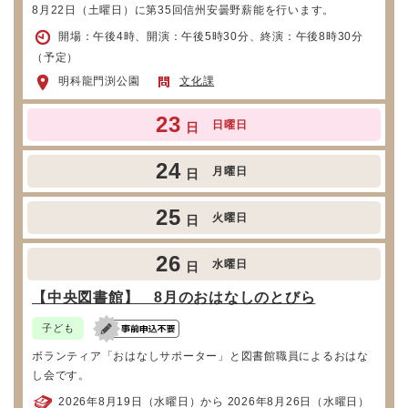
8月22日（土曜日）に第35回信州安曇野薪能を行います。
開場：午後4時、開演：午後5時30分、終演：午後8時30分
（予定）
明科龍門渕公園
文化課
23
日曜日
日
24
月曜日
日
25
火曜日
日
26
水曜日
日
【中央図書館】 8月のおはなしのとびら
子ども
ボランティア「おはなしサポーター」と図書館職員によるおはな
し会です。
2026年8月19日（水曜日）から 2026年8月26日（水曜日）