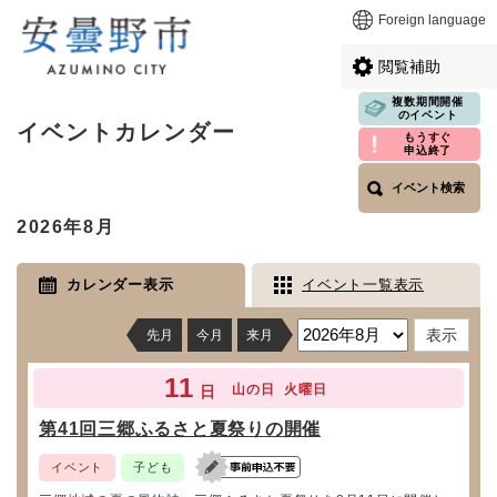
ペ
メニューを飛ばして本文へ
Foreign language
ー
ジ
閲覧補助
の
先
複数期間開催
本
のイベント
頭
イベントカレンダー
文
もうすぐ
で
申込終了
す
イベント検索
。
2026年8月
カレンダー表示
イベント一覧表示
先月
今月
来月
11
山の日
火曜日
日
第41回三郷ふるさと夏祭りの開催
イベント
子ども