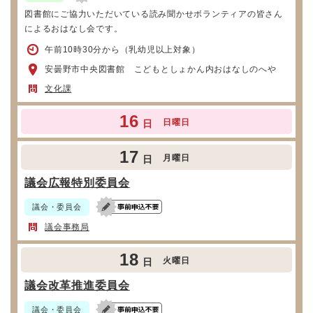
図書館にご協力いただいている読み聞かせボランティアの皆さん
によるおはなし会です。
午前10時30分から（乳幼児以上対象）
安曇野市中央図書館 こどもとしょかん内おはなしのへや
文化課
16
日曜日
日
17
月曜日
日
議会広報特別委員会
議会・委員会
議会事務局
18
火曜日
日
議会改革推進委員会
議会・委員会