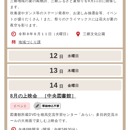
三郷地域の夏の風物詩、三郷ふるさと夏祭りを8月11日に開催し
ます。
吹奏楽やダンス等のステージ発表や、お楽しみ抽選会等、イベン
トが盛りだくさん！また、祭りのクライマックスには花火が夏の
夜空を彩ります。
令和８年８月１１日（火曜日）
三郷文化公園
地域づくり課
12
水曜日
日
13
木曜日
日
14
金曜日
日
8月の上映会 ［中央図書館］
イベント
図書館所蔵DVDを穂高交流学習センター「みらい」多目的交流ホ
ールの大画面で楽しむ上映会です。
午後6時開演（開場：午後5時30分）