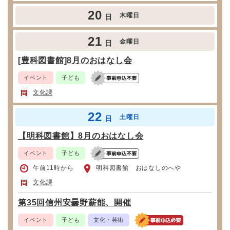
20
木曜日
日
21
金曜日
日
[豊科図書館]8月のおはなし会
イベント
子ども
文化課
22
土曜日
日
【明科図書館】8月のおはなし会
イベント
子ども
午前11時から
明科図書館 おはなしのへや
文化課
第35回信州安曇野薪能、開催
イベント
子ども
文化・芸術