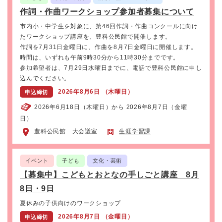
作詞・作曲ワークショップ参加者募集について
市内小・中学生を対象に、第46回作詞・作曲コンクールに向け
たワークショップ講座を、豊科公民館で開催します。
作詞を7月31日金曜日に、作曲を8月7日金曜日に開催します。
時間は、いずれも午前9時30分から11時30分までです。
参加希望者は、7月29日水曜日までに、電話で豊科公民館に申し
込んでください。
2026年8月6日 （木曜日）
申込締切
2026年6月18日（木曜日）から 2026年8月7日（金曜
日）
豊科公民館 大会議室
生涯学習課
イベント
子ども
文化・芸術
【募集中】こどもとおとなの手しごと講座 8月
8日・9日
夏休みの子供向けのワークショップ
2026年8月7日 （金曜日）
申込締切