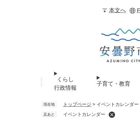
ペ
本文へ
F
ー
ジ
の
先
頭
で
す
。
くらし
子育て・教育
行政情報
トップページ
>
イベントカレンダー
現在地
イベントカレンダー
足あと
本