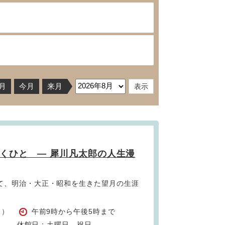
月
今月
来月
くひと ― 犀川凡太郎の人生漫
て、明治・大正・昭和を生きた望月の生涯
。
日）
午前9時から午後5時まで
休館日：土曜日、祝日