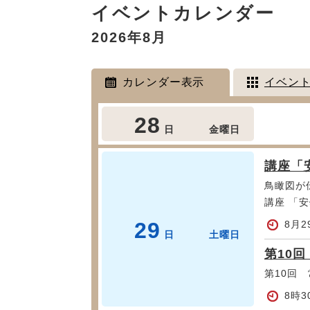
イベントカレンダー
文
2026年8月
カレンダー表示
イベン
28
日
金曜日
講座「
鳥瞰図が
講座 「
29
8月
日
土曜日
第10
第10回
8時3