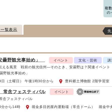
複
の
ト一覧表示
先
安曇野観光事始め」
イベント
文化・芸術
講
伝える風景 戦前の観光信州―そのとき、安曇野は？関連イベント
安曇野観光事始め」
29日（土曜日） 午後1時30分から
豊科郷土博物館 2階学習室
回 常念フェスティバル
イベント
 常念フェスティバル
0分から14時
堀金多目的屋内運動場（常念ドーム） 堀金中