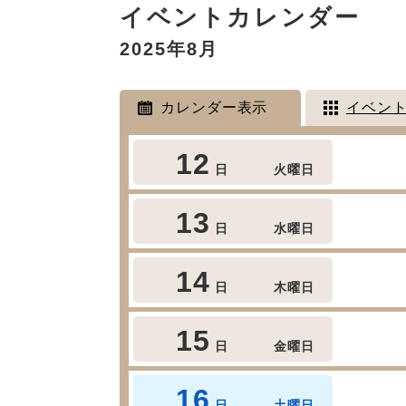
イベントカレンダー
文
2025年8月
カレンダー表示
イベン
12
日
火曜日
13
日
水曜日
14
日
木曜日
15
日
金曜日
16
日
土曜日