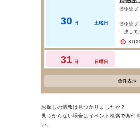
博物館
博物館ブ
30
日
土曜日
博物館ブ
―決して
8月3
31
日
日曜日
全件表示
お探しの情報は見つかりましたか？
見つからない場合はイベント検索で条件
い。