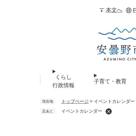
ペ
本文へ
F
ー
ジ
の
先
頭
で
す
。
くらし
子育て・教育
行政情報
トップページ
>
イベントカレンダー
現在地
イベントカレンダー
足あと
本