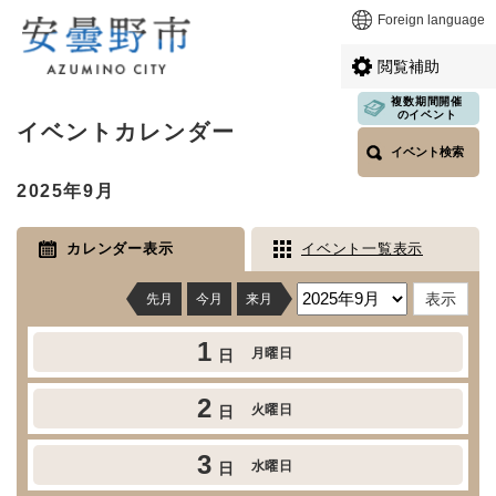
ペ
メニューを飛ばして本文へ
Foreign language
ー
ジ
閲覧補助
の
先
複数期間開催
本
のイベント
頭
イベントカレンダー
文
で
イベント検索
す
2025年9月
。
カレンダー表示
イベント一覧表示
先月
今月
来月
1
月曜日
日
2
火曜日
日
3
水曜日
日