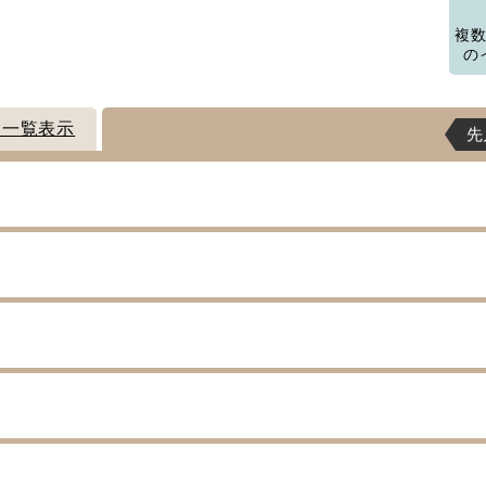
複
の
ト一覧表示
先