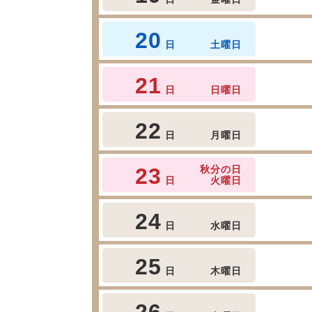
20
日
土曜日
21
日
日曜日
22
日
月曜日
23
秋分の日
日
火曜日
24
日
水曜日
25
日
木曜日
26