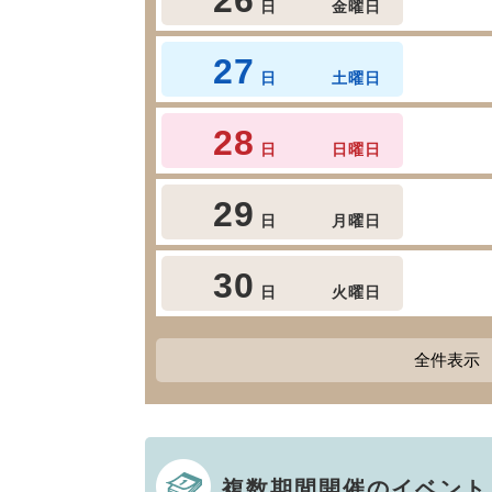
日
金曜日
27
日
土曜日
28
日
日曜日
29
日
月曜日
30
日
火曜日
全件表示
複数期間開催のイベント