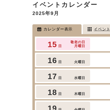
イベントカレンダー
文
2025年9月
カレンダー表示
イベン
15
敬老の日
日
月曜日
16
日
火曜日
17
日
水曜日
18
日
木曜日
19
日
金曜日