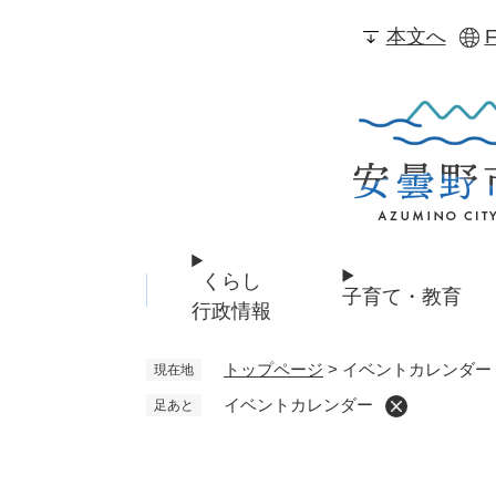
ペ
本文へ
F
ー
ジ
の
先
頭
で
す
。
くらし
子育て・教育
行政情報
トップページ
>
イベントカレンダー
現在地
イベントカレンダー
足あと
本