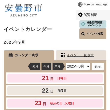
ペ
メニューを飛ばして本文へ
Foreign language
ー
ジ
閲覧補助
の
先
複数期間開催
本
のイベント
頭
イベントカレンダー
文
で
イベント検索
す
2025年9月
。
カレンダー表示
イベント一覧表示
先月
今月
来月
21
日曜日
日
22
月曜日
日
23
秋分の日
火曜日
日