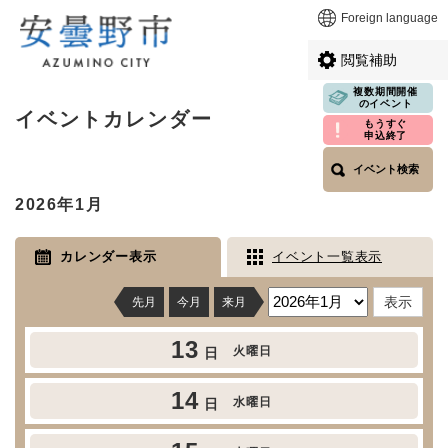
ペ
メニューを飛ばして本文へ
Foreign language
ー
ジ
閲覧補助
の
先
複数期間開催
本
のイベント
頭
イベントカレンダー
文
もうすぐ
で
申込終了
す
イベント検索
。
2026年1月
カレンダー表示
イベント一覧表示
先月
今月
来月
13
火曜日
日
14
水曜日
日