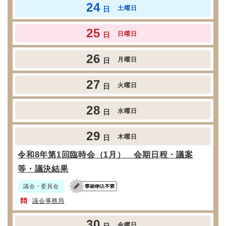
24
土曜日
日
25
日曜日
日
26
月曜日
日
27
火曜日
日
28
水曜日
日
29
木曜日
日
令和8年第1回臨時会（1月） 会期日程・議案
等・議決結果
議会・委員会
議会事務局
30
金曜日