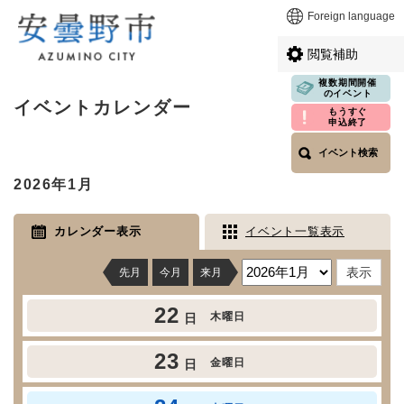
ペ
メニューを飛ばして本文へ
Foreign language
ー
ジ
閲覧補助
の
先
複数期間開催
本
のイベント
頭
イベントカレンダー
文
もうすぐ
で
申込終了
す
イベント検索
。
2026年1月
カレンダー表示
イベント一覧表示
先月
今月
来月
22
木曜日
日
23
金曜日
日