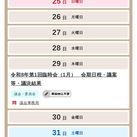
25
日曜日
日
26
月曜日
日
27
火曜日
日
28
水曜日
日
29
木曜日
日
令和8年第1回臨時会（1月） 会期日程・議案
等・議決結果
議会・委員会
議会事務局
30
金曜日
日
31
土曜日
日