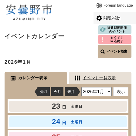
ペ
メニューを飛ばして本文へ
Foreign language
ー
ジ
閲覧補助
の
先
複数期間開催
本
のイベント
頭
イベントカレンダー
文
もうすぐ
で
申込終了
す
イベント検索
。
2026年1月
カレンダー表示
イベント一覧表示
先月
今月
来月
23
金曜日
日
24
土曜日
日