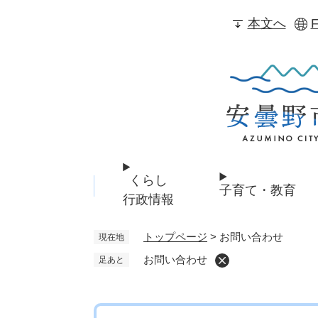
ペ
本文へ
F
ー
ジ
の
先
頭
で
す
。
くらし
子育て・教育
行政情報
トップページ
>
お問い合わせ
現在地
お問い合わせ
足あと
本