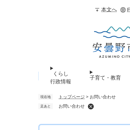
ペ
本文へ
F
ー
ジ
の
先
頭
で
す
。
くらし
子育て・教育
行政情報
トップページ
>
お問い合わせ
現在地
お問い合わせ
足あと
本