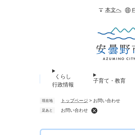
ペ
本文へ
F
ー
ジ
の
先
頭
で
す
。
くらし
子育て・教育
行政情報
トップページ
>
お問い合わせ
現在地
お問い合わせ
足あと
本