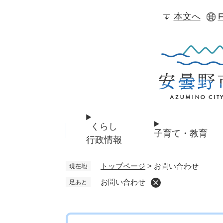
ペ
本文へ
F
ー
ジ
の
先
頭
で
す
。
くらし
子育て・教育
行政情報
トップページ
>
お問い合わせ
現在地
お問い合わせ
足あと
本