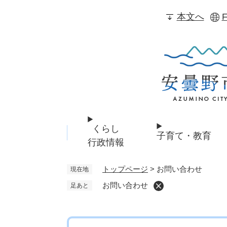
ペ
本文へ
F
ー
ジ
の
先
頭
で
す
。
くらし
子育て・教育
行政情報
トップページ
>
お問い合わせ
現在地
お問い合わせ
足あと
本