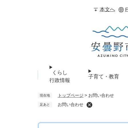
ペ
本文へ
F
ー
ジ
の
先
頭
で
す
。
くらし
子育て・教育
行政情報
トップページ
>
お問い合わせ
現在地
お問い合わせ
足あと
本