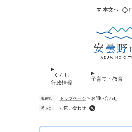
ペ
本文へ
F
ー
ジ
の
先
頭
で
す
。
くらし
子育て・教育
行政情報
トップページ
>
お問い合わせ
現在地
お問い合わせ
足あと
本