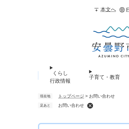
ペ
本文へ
F
ー
ジ
の
先
頭
で
す
。
くらし
子育て・教育
行政情報
トップページ
>
お問い合わせ
現在地
お問い合わせ
足あと
本