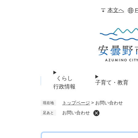
ペ
本文へ
F
ー
ジ
の
先
頭
で
す
。
くらし
子育て・教育
行政情報
トップページ
>
お問い合わせ
現在地
お問い合わせ
足あと
本