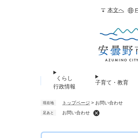
ペ
本文へ
F
ー
ジ
の
先
頭
で
す
。
くらし
子育て・教育
行政情報
トップページ
>
お問い合わせ
現在地
お問い合わせ
足あと
本