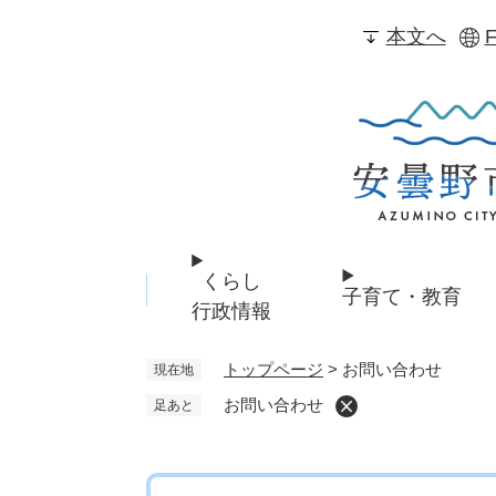
ペ
本文へ
F
ー
ジ
の
先
頭
で
す
。
くらし
子育て・教育
行政情報
トップページ
>
お問い合わせ
現在地
お問い合わせ
足あと
本