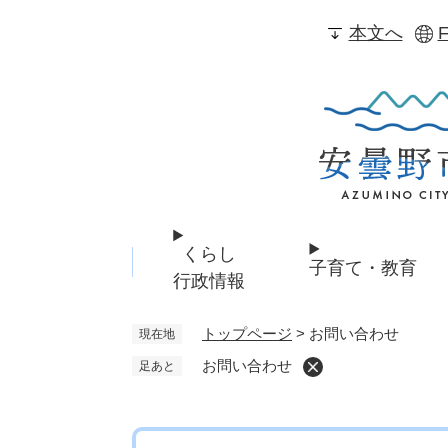
ペ
本文へ
F
ー
ジ
の
先
頭
で
す
。
くらし
子育て・教育
行政情報
トップページ
>
お問い合わせ
現在地
お問い合わせ
足あと
本