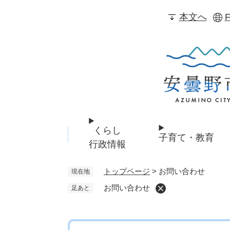
ペ
本文へ
F
ー
ジ
の
先
頭
で
す
。
くらし
子育て・教育
行政情報
トップページ
>
お問い合わせ
現在地
お問い合わせ
足あと
本