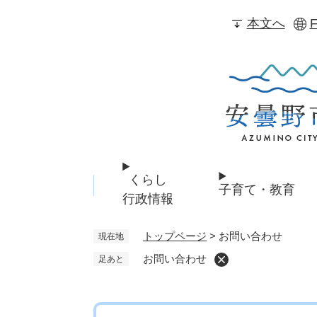
ペ
本文へ
F
ー
ジ
の
先
頭
で
す
。
くらし
子育て・教育
行政情報
トップページ
>
お問い合わせ
現在地
お問い合わせ
足あと
本