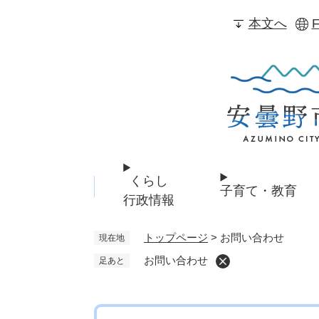
ペ
本文へ
F
ー
ジ
の
先
頭
で
す
。
くらし
子育て・教育
行政情報
トップページ
>
お問い合わせ
現在地
お問い合わせ
足あと
本