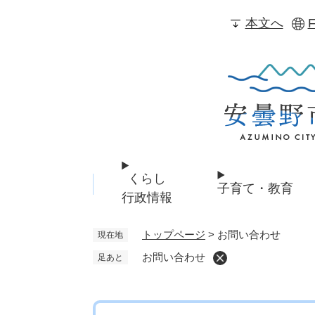
ペ
本文へ
F
ー
ジ
の
先
頭
で
す
。
くらし
子育て・教育
行政情報
トップページ
>
お問い合わせ
現在地
お問い合わせ
足あと
本