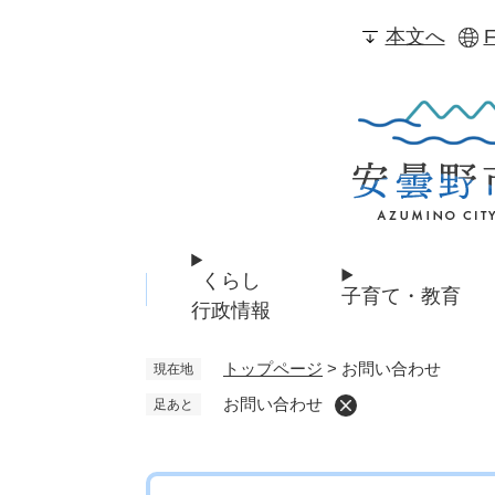
ペ
本文へ
F
ー
ジ
の
先
頭
で
す
。
くらし
子育て・教育
行政情報
トップページ
>
お問い合わせ
現在地
お問い合わせ
足あと
本