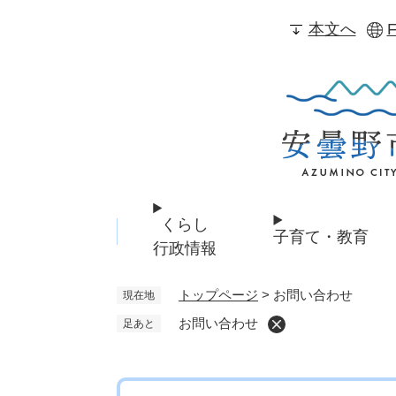
ペ
本文へ
F
ー
ジ
の
先
頭
で
す
。
くらし
子育て・教育
行政情報
トップページ
>
お問い合わせ
現在地
お問い合わせ
足あと
本