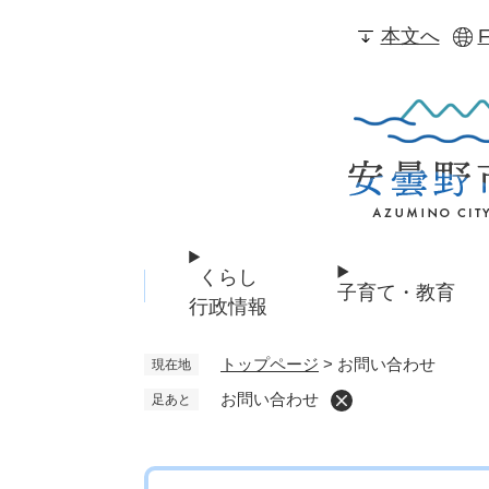
ペ
本文へ
F
ー
ジ
の
先
頭
で
す
。
くらし
子育て・教育
行政情報
トップページ
>
お問い合わせ
現在地
お問い合わせ
足あと
本