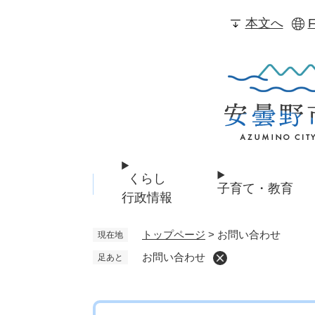
ペ
本文へ
F
ー
ジ
の
先
頭
で
す
。
くらし
子育て・教育
行政情報
トップページ
>
お問い合わせ
現在地
お問い合わせ
足あと
本