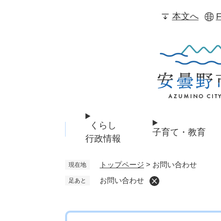
ペ
本文へ
F
ー
ジ
の
先
頭
で
す
。
くらし
子育て・教育
行政情報
トップページ
>
お問い合わせ
現在地
お問い合わせ
足あと
本