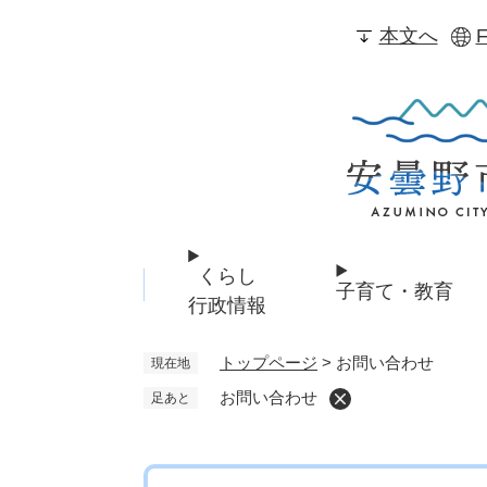
ペ
本文へ
F
ー
ジ
の
先
頭
で
す
。
くらし
子育て・教育
行政情報
トップページ
>
お問い合わせ
現在地
お問い合わせ
足あと
本