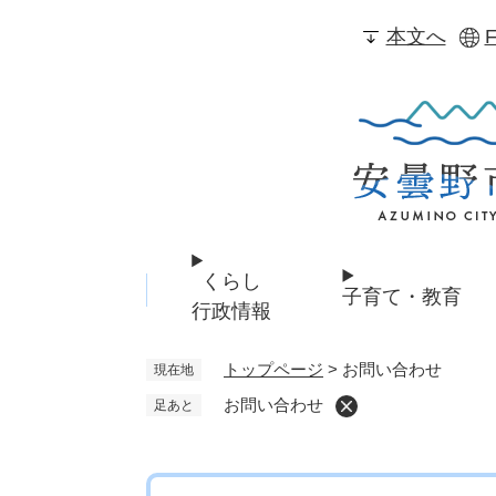
ペ
本文へ
F
ー
ジ
の
先
頭
で
す
。
くらし
子育て・教育
行政情報
トップページ
>
お問い合わせ
現在地
お問い合わせ
足あと
本