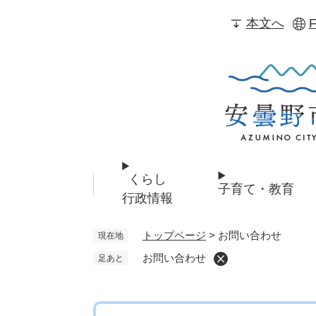
ペ
本文へ
F
ー
ジ
の
先
頭
で
す
。
くらし
子育て・教育
行政情報
トップページ
>
お問い合わせ
現在地
お問い合わせ
足あと
本