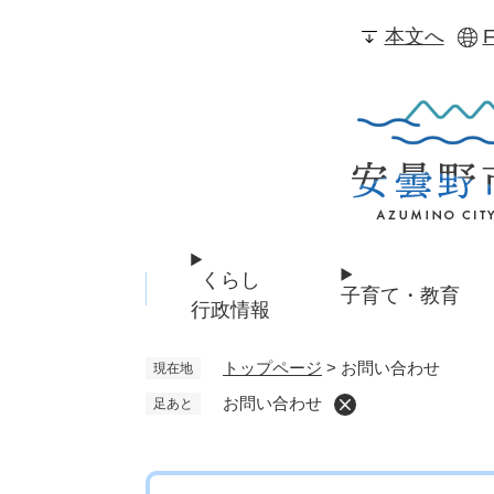
ペ
本文へ
F
ー
ジ
の
先
頭
で
す
。
くらし
子育て・教育
行政情報
トップページ
>
お問い合わせ
現在地
お問い合わせ
足あと
本