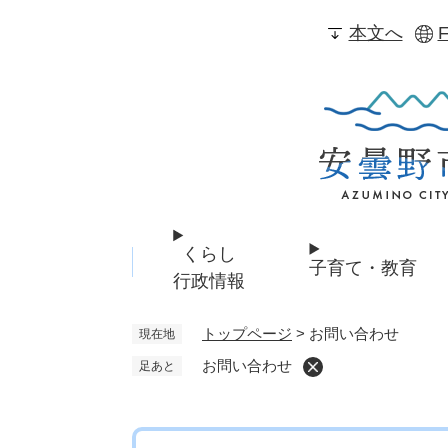
ペ
本文へ
F
ー
ジ
の
先
頭
で
す
。
くらし
子育て・教育
行政情報
トップページ
>
お問い合わせ
現在地
お問い合わせ
足あと
本