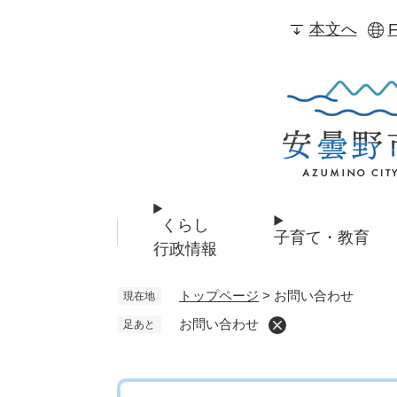
ペ
本文へ
F
ー
ジ
の
先
頭
で
す
。
くらし
子育て・教育
行政情報
トップページ
>
お問い合わせ
現在地
お問い合わせ
足あと
本