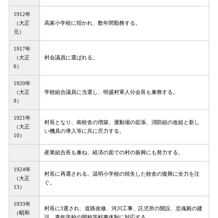
1912年
（大正
高家小学校に招かれ、数年間勤務する。
元）
1917年
（大正
村会議員に選ばれる。
6）
1920年
（大正
学校組合議員に当選し、明盛村軍人分会長も兼務する。
9）
1921年
村長となり、南校舎の増築、運動場の拡張、消防組の改組と新し
（大正
い機具の導入等に共に尽力する。
10）
産業組合長も兼ね、経済の面での村の振興にも努力する。
1924年
村長に再選される。温明小学校の焼失した校舎の復興に全力を注
（大正
ぐ。
13）
1933年
村長に3選され、道路改修、河川工事、託児所の開設、忠魂殿の建
（昭和
設、青年学校の開校等戦事体制に対応する。