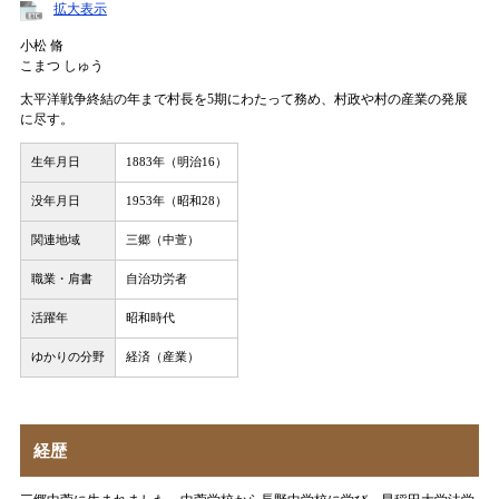
拡大表示
小松 脩
こまつ しゅう
太平洋戦争終結の年まで村長を5期にわたって務め、村政や村の産業の発展
に尽す。
生年月日
1883年（明治16）
没年月日
1953年（昭和28）
関連地域
三郷（中萱）
職業・肩書
自治功労者
活躍年
昭和時代
ゆかりの分野
経済（産業）
経歴