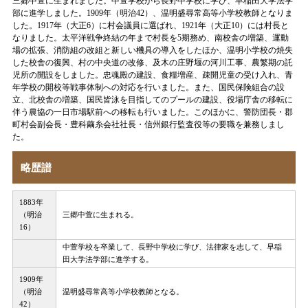
三郷中萱に生まれました。中萱学校から長野中学校に学び、早稲田大学法学
部に進学しました。1909年（明治42）、温明盛尋常高等小学校教師となりま
した。1917年（大正6）に村会議員に選ばれ、1921年（大正10）には村長と
なりました。太平洋戦争終結の年まで村長を5期務め、南校舎の増築、運動
場の拡張、消防組の改組と新しい機具の導入をしたほか、温明小学校の焼失
した校舎の復興、村の中央道の改修、及木の庄野堰の河川工事、農繁期の託
児所の開設をしました。忠魂殿の建設、食糧増産、疎開児童の受け入れ、青
年学校の開校等戦事体制への対応を行いました。また、国民保険組合の設
立、北校舎の増築、国民皆泳を目指してのプールの建設、役場庁舎の移転に
伴う農協の一日市場駅前への移転も行いました。このほかに、警防団長・郡
町村会副会長・豊科繭糸会社社長・信州銀行監査役等の要職を兼務しまし
た。
略歴譜
1883年
（明治
三郷中萱に生まれる。
16）
中萱学校を卒業して、長野中学校に学び、法律家を志して、早稲
田大学法学部に進学する。
1909年
（明治
温明盛尋常高等小学校教師となる。
42）