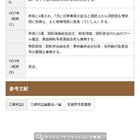
8）
1937年
村長に4選され、7月に日華事変が起ると国防上から消防団を警防
（昭和
団に切換え、また食糧増産に挺進（ていしん）する。
12）
村長に5選、国民保険組合設立、校舎増築、国民皆泳のためのプー
ル建設、農協移転等産業組合長も兼務する。
警防団長・郡町村会副会長・豊科繭糸会社社長・信州銀行監査役
等の要職を兼務する。
1953年
（昭和
死去。
28）
参考文献
三郷村誌1
三郷村誌編纂会／編
安曇野市図書館