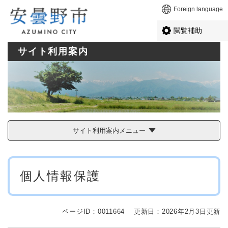
ペ
メニューを飛ばして本文へ
Foreign language
ー
ジ
閲覧補助
の
先
サイト利用案内
頭
で
す
。
サイト利用案内メニュー
本
個人情報保護
文
ページID：0011664
更新日：2026年2月3日更新