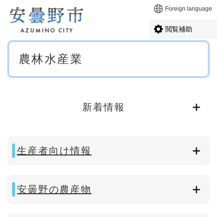
ペ
メニューを飛ばして本文へ
Foreign language
ー
ジ
閲覧補助
の
先
本
頭
農林水産業
文
で
す
。
新着情報
生産者向け情報
安曇野の農産物