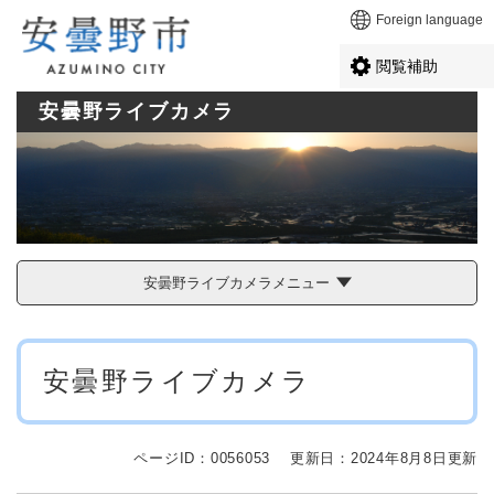
ペ
メニューを飛ばして本文へ
Foreign language
ー
ジ
閲覧補助
の
先
安曇野ライブカメラ
頭
で
す
。
安曇野ライブカメラメニュー
本
安曇野ライブカメラ
文
ページID：0056053
更新日：2024年8月8日更新