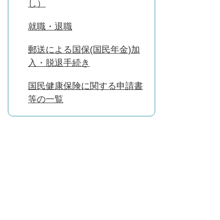
し）
就職・退職
郵送による国保(国民年金)加
入・脱退手続き
国民健康保険に関する申請書
等の一覧