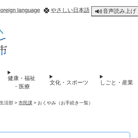
メニューを飛ばして本文へ
oreign language
やさしい日本語
音声読み上げ
健康・福祉
文化・スポーツ
しごと・産業
・医療
生活部
>
市民課
>
おくやみ（お手続き一覧）