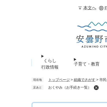
ペ
本文へ
F
ー
ジ
の
先
頭
で
す
。
くらし
子育て・教育
行政情報
トップページ
>
組織でさがす
>
市民
現在地
おくやみ（お手続き一覧）
足あと
本