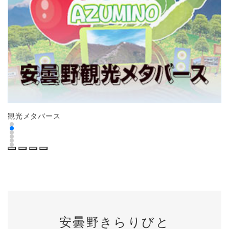
観光メタバース
子
前
次
停
再
へ
へ
止
生
安曇野きらりびと