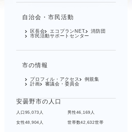
自治会・市民活動
区長会
エコプランNET.
消防団
市民活動サポートセンター
市の情報
プロフィル・アクセス
例規集
計画
審議会・委員会
安曇野市の人口
人口
95,073人
男性
46,169人
女性
48,904人
世帯数
42,632世帯