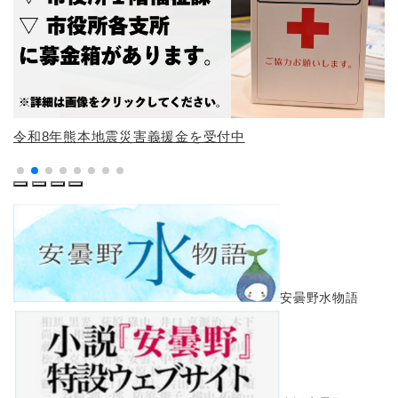
令和8年熊本地震災害義援金を受付中
前
次
停
再
へ
へ
止
生
安曇野水物語