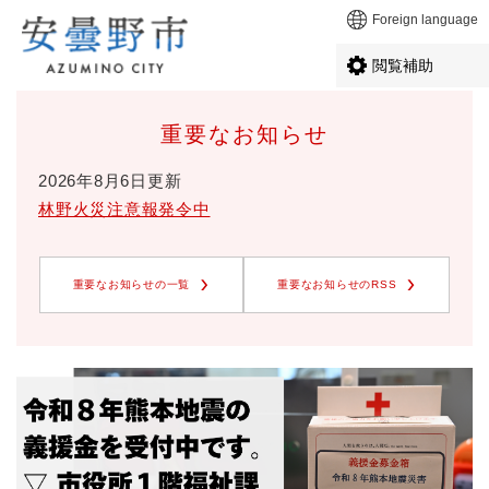
ペ
メニューを飛ばして本文へ
Foreign language
ー
ジ
閲覧補助
の
先
本
頭
重要なお知らせ
文
で
す
2026年8月6日更新
。
林野火災注意報発令中
重要なお知らせの一覧
重要なお知らせのRSS